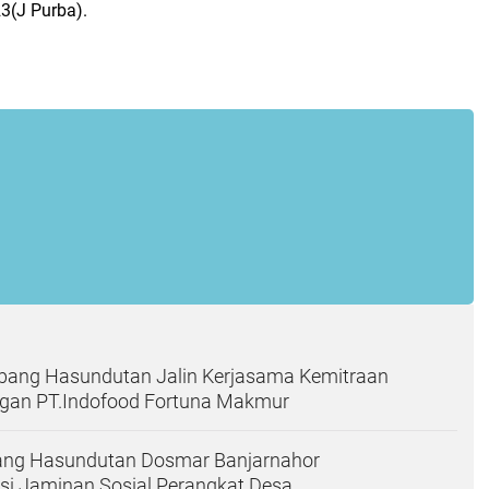
3(J Purba).
ng Hasundutan Jalin Kerjasama Kemitraan
engan PT.Indofood Fortuna Makmur
ng Hasundutan Dosmar Banjarnahor
si Jaminan Sosial Perangkat Desa.