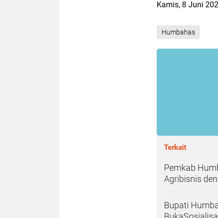
Kamis, 8 Juni 202
Humbahas
Terkait
Pemkab Humba
Agribisnis d
Bupati Humba
BukaSosialisa