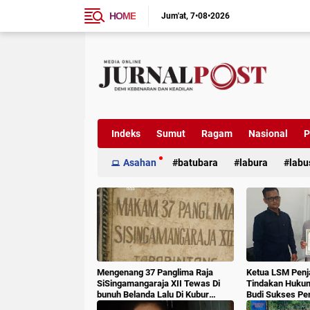
HOME
Jum'at
7•08•2026
Indeks
Sumut
Ragam
Nasional
P
Asahan
batubara
labura
labu
Mengenang 37 Panglima Raja
Ketua LSM Penj
SiSingamangaraja XII Tewas Di
Tindakan Huku
bunuh Belanda Lalu Di Kubur
Budi Sukses Pe
Massal Oleh Masyarakat