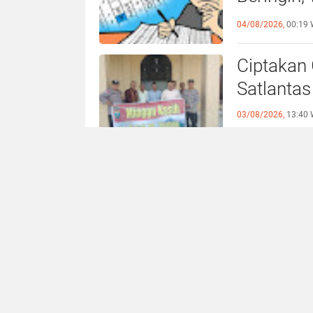
Deli Serd
04/08/2026,
00:19 
Ciptakan 
Satlantas
03/08/2026,
13:40 
Polres L
Empat Ge
Kerukuna
03/08/2026,
13:34 
Maraknya 
Cermin M
Tangkap 
03/08/2026,
09:30 