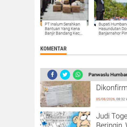
PT Inalum Serahkan
Bupati Humban
Bantuan Yang Kena
Hasundutan Do
Banjir Bandang Kec;
Banjarnahor Pi
Baktiraja
Upacara Hari
KabupatenHumbang
Pahlawan Nasio
Hasundutan.
KOMENTAR
Panwaslu Humban
Ketua P3A
Dikonfirm
Diduga M
05/08/2026,
08:32 
Judi Tog
Beringin,