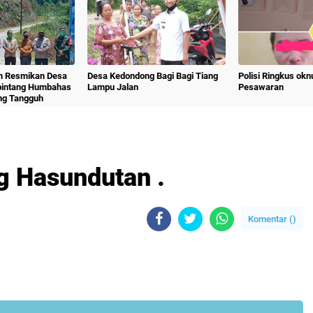
m Resmikan Desa
Desa Kedondong Bagi Bagi Tiang
Polisi Ringkus ok
bintang Humbahas
Lampu Jalan
Pesawaran
ng Tangguh
 Hasundutan .
Komentar (
)