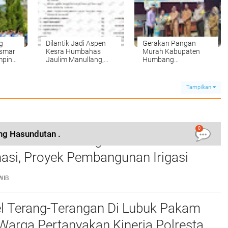
g
Dilantik Jadi Aspen
Gerakan Pangan
smar
Kesra Humbahas
Murah Kabupaten
mpin
Jaulim Manullang,
Humbang
Kekayaan Rp 2,8 M
Hasundutan
nal
Tampilkan
0
g Hasundutan .
 Tirta Setia Menghindar Saat Hendak
asi, Proyek Pembangunan Irigasi
ark Up
WIB
el Terang-Terangan Di Lubuk Pakam
 Warga Pertanyakan Kinerja Polresta