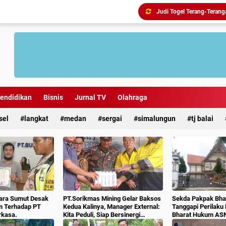
endidikan
Bisnis
Jurnal TV
Olahraga
sel
langkat
medan
sergai
simalungun
tj balai
ara Sumut Desak
PT.Sorikmas Mining Gelar Baksos
Sekda Pakpak Bhar
m Terhadap PT
Kedua Kalinya, Manager External:
Tanggapi Perilaku
rkasa.
Kita Peduli, Siap Bersinergi
Bharat Hukum AS
Dengan Pemda & Masyarakat.