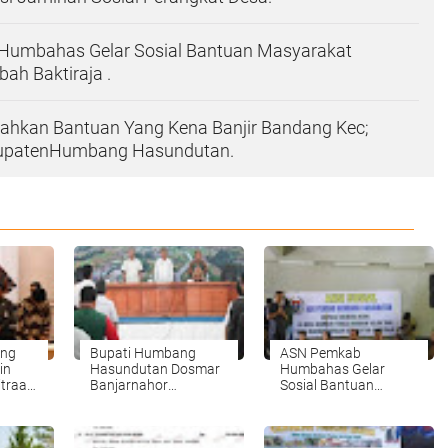
umbahas Gelar Sosial Bantuan Masyarakat
h Baktiraja .
rahkan Bantuan Yang Kena Banjir Bandang Kec;
bupatenHumbang Hasundutan.
ng
Bupati Humbang
ASN Pemkab
in
Hasundutan Dosmar
Humbahas Gelar
traan
Banjarnahor
Sosial Bantuan
an
BukaSosialisasi
Masyarakat Dampak
rtuna
Jaminan Sosial
Musibah Baktiraja .
Perangkat Desa.