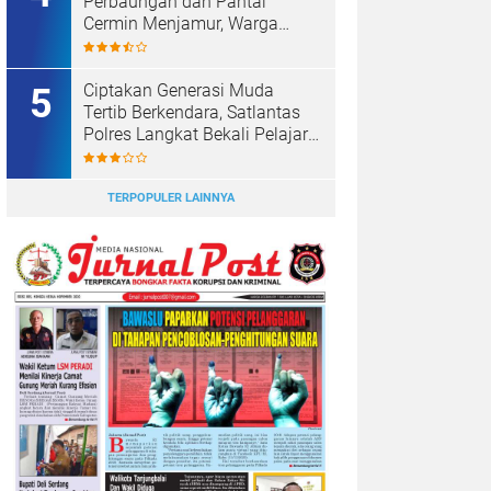
Perbaungan dan Pantai
Cermin Menjamur, Warga
Desak Kapolres Serge
Tangkap Judi Togel
Ciptakan Generasi Muda
Tertib Berkendara, Satlantas
Polres Langkat Bekali Pelajar
SMP.
TERPOPULER LAINNYA