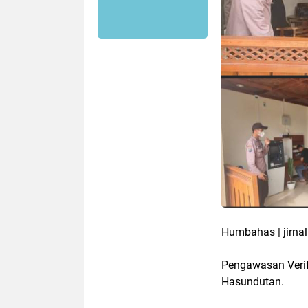
Humbahas | jirnal
Pengawasan Verif
Hasundutan.