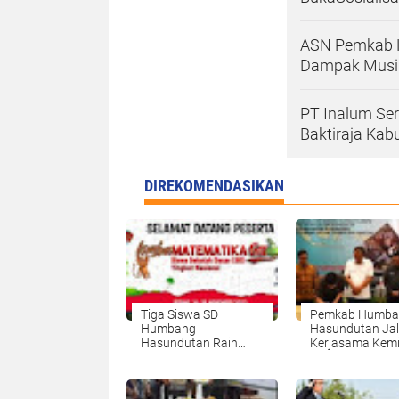
ASN Pemkab H
Dampak Musiba
PT Inalum Se
Baktiraja Ka
DIREKOMENDASIKAN
Tiga Siswa SD
Pemkab Humba
Humbang
Hasundutan Jal
Hasundutan Raih
Kerjasama Kemi
Juara 1 Lomba
Agribisnis deng
Matematika Gasing Di
PT.Indofood Fo
Tingkat Nasional
Makmur