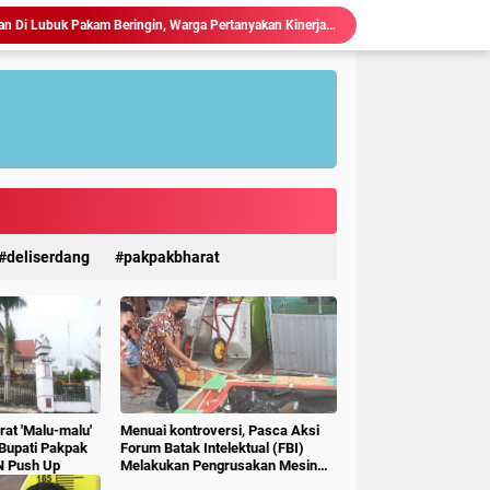
Judi Togel Terang-Terangan Di Lubuk Pakam Beringin, Warga Pertanyakan Kinerja Polresta Deli Serdang
Ciptakan Generasi Muda Tertib Berkendara, Satlantas Polres Langkat Bekali Pelajar SMP.
Polres Langkat Amankan Ibadah Minggu di Empat Gereja, Wujud Komitmen Jaga Kerukunan Umat Beragama.
Maraknya Judi Togel Di Perbaungan dan Pantai Cermin Menjamur, Warga Desak Kapolres Serge Tangkap Judi Togel
Polsek Kuala Gelar Jumat curhat, Serap Aspirasi dan Perkuat Kedekatan dengan Masyarakat.
Kapolres Langkat Salurkan Bantuan untuk Korban Banjir di Besitang Pastikan Polri Hadir di Tengah Masyarakat.
Sambangi Pos Kamling di Desa Suka Rakyat, Bhabinkamtibmas Polsek Bahorok Sampaikan Pesan Kamtibmas kepada Warga.
Kapolres Langkat Salurkan Bantuan dan Trauma Healing bagi Korban Pencabulan di Secanggang.
TERIMA KUNKER RESES KOMISI X DPR RI, WALI KOTA TEBING TINGGI DORONG SINERGI PUSAT-DAERAH UNTUK SDM UNGGUL.
deliserdang
pakpakbharat
Ketua P3A Tirta Setia Menghindar Saat Hendak Dikonfirmasi, Proyek Pembangunan Irigasi Diduga Mark Up
at 'Malu-malu'
Menuai kontroversi, Pasca Aksi
 Bupati Pakpak
Forum Batak Intelektual (FBI)
N Push Up
Melakukan Pengrusakan Mesin
Ketangkasan Judi Ikan Ikan