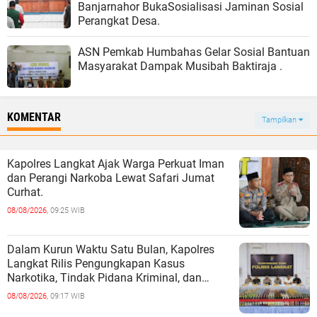
Banjarnahor BukaSosialisasi Jaminan Sosial
Perangkat Desa.
ASN Pemkab Humbahas Gelar Sosial Bantuan
Masyarakat Dampak Musibah Baktiraja .
KOMENTAR
Tampilkan
Kapolres Langkat Ajak Warga Perkuat Iman
dan Perangi Narkoba Lewat Safari Jumat
Curhat.
08/08/2026,
09:25 WIB
Dalam Kurun Waktu Satu Bulan, Kapolres
Langkat Rilis Pengungkapan Kasus
Narkotika, Tindak Pidana Kriminal, dan
Kekerasan Seksual terhadap Anak.
08/08/2026,
09:17 WIB