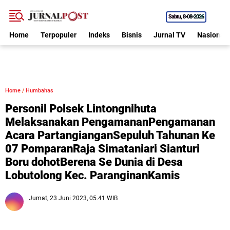
Sabtu
8•08•2026
Home
Terpopuler
Indeks
Bisnis
Jurnal TV
Nasional
Home
/
Humbahas
Personil Polsek Lintongnihuta
Melaksanakan PengamananPengamanan
Acara PartangianganSepuluh Tahunan Ke
07 PomparanRaja Simataniari Sianturi
Boru dohotBerena Se Dunia di Desa
Lobutolong Kec. ParanginanKamis
Jumat, 23 Juni 2023, 05.41 WIB