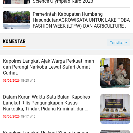
Science Olympiad Karo 2023
Pemerintah Kabupaten Humbang
HasundutanAGROWISATA UNTUK LAKE TOBA
FASHION WEEK (LTFW) DAN AGRICULTURE .
KOMENTAR
Tampilkan
Kapolres Langkat Ajak Warga Perkuat Iman
dan Perangi Narkoba Lewat Safari Jumat
Curhat.
08/08/2026,
09:25 WIB
Dalam Kurun Waktu Satu Bulan, Kapolres
Langkat Rilis Pengungkapan Kasus
Narkotika, Tindak Pidana Kriminal, dan
Kekerasan Seksual terhadap Anak.
08/08/2026,
09:17 WIB
Kapolres Langkat Perkuat Sinergi dengan