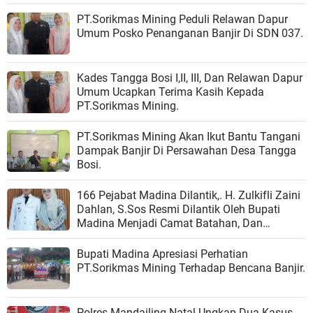
PT.Sorikmas Mining Peduli Relawan Dapur
Umum Posko Penanganan Banjir Di SDN 037.
Kades Tangga Bosi I,II, III, Dan Relawan Dapur
Umum Ucapkan Terima Kasih Kepada
PT.Sorikmas Mining.
PT.Sorikmas Mining Akan Ikut Bantu Tangani
Dampak Banjir Di Persawahan Desa Tangga
Bosi.
166 Pejabat Madina Dilantik,. H. Zulkifli Zaini
Dahlan, S.Sos Resmi Dilantik Oleh Bupati
Madina Menjadi Camat Batahan, Dan
Harapan Baru Bagi Kemajuan Kecamatan
Batahan.
Bupati Madina Apresiasi Perhatian
PT.Sorikmas Mining Terhadap Bencana Banjir.
Polres Mandailing Natal Ungkap Dua Kasus