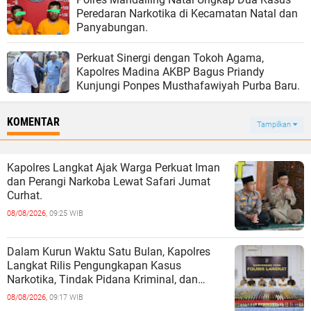
Peredaran Narkotika di Kecamatan Natal dan
Panyabungan.
Perkuat Sinergi dengan Tokoh Agama,
Kapolres Madina AKBP Bagus Priandy
Kunjungi Ponpes Musthafawiyah Purba Baru.
KOMENTAR
Tampilkan
Kapolres Langkat Ajak Warga Perkuat Iman
dan Perangi Narkoba Lewat Safari Jumat
Curhat.
08/08/2026,
09:25 WIB
Dalam Kurun Waktu Satu Bulan, Kapolres
Langkat Rilis Pengungkapan Kasus
Narkotika, Tindak Pidana Kriminal, dan
Kekerasan Seksual terhadap Anak.
08/08/2026,
09:17 WIB