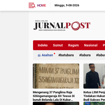
HOME
Minggu
9•08•2026
Indeks
Sumut
Ragam
Nasional
P
Asahan
batubara
labura
labu
Mengenang 37 Panglima Raja
Ketua LSM Penj
SiSingamangaraja XII Tewas Di
Tindakan Huku
bunuh Belanda Lalu Di Kubur
Budi Sukses Pe
Massal Oleh Masyarakat