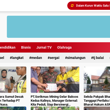
Antisipasi Geng Motor dan
endidikan
Bisnis
Jurnal TV
Olahraga
sel
langkat
medan
sergai
simalungun
tj balai
ara Sumut Desak
PT.Sorikmas Mining Gelar Baksos
Sekda Pakpak Bhar
m Terhadap PT
Kedua Kalinya, Manager External:
Tanggapi Perilaku
rkasa.
Kita Peduli, Siap Bersinergi
Bharat Hukum AS
Dengan Pemda & Masyarakat.