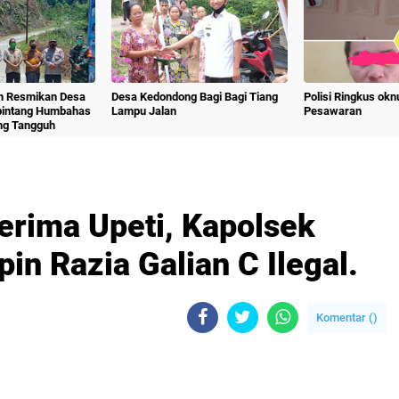
m Resmikan Desa
Desa Kedondong Bagi Bagi Tiang
Polisi Ringkus ok
bintang Humbahas
Lampu Jalan
Pesawaran
ng Tangguh
erima Upeti, Kapolsek
n Razia Galian C Ilegal.
Komentar (
)