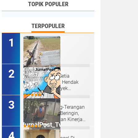
TOPIK POPULER
TERPOPULER
Ketua P3A Tirta Setia
Menghindar Saat Hendak
Dikonfirmasi, Proyek
Pembangunan Irigasi Diduga
Mark Up
Judi Togel Terang-Terangan
Di Lubuk Pakam Beringin,
Warga Pertanyakan Kinerja
Polresta Deli Serdang