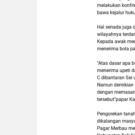
melakukan konfir
bawa kejalur huk
Hal senada juga 
wilayahnya terdam
Kepada awak medi
menerima bola pan
"Atas dasar apa 
menerima upeti d
C dibantaran Sei
Namun demikian 
dengan memasang p
tersebut"papar Ka
Pengorekan tanah 
dikalangan masya
Pagar Merbau mer