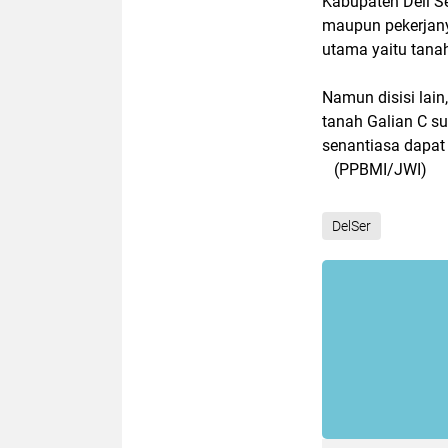
Kabupaten Deli S
maupun pekerjany
utama yaitu tana
Namun disisi lain
tanah Galian C s
senantiasa dapat 
(PPBMI/JWI)
DelSer