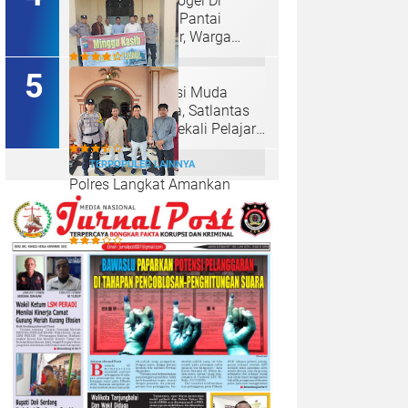
Maraknya Judi Togel Di
Perbaungan dan Pantai
Cermin Menjamur, Warga
Desak Kapolres Serge
Tangkap Judi Togel
Ciptakan Generasi Muda
Tertib Berkendara, Satlantas
Polres Langkat Bekali Pelajar
SMP.
TERPOPULER LAINNYA
Polres Langkat Amankan
Ibadah Minggu di Empat
Gereja, Wujud Komitmen Jaga
Kerukunan Umat Beragama.