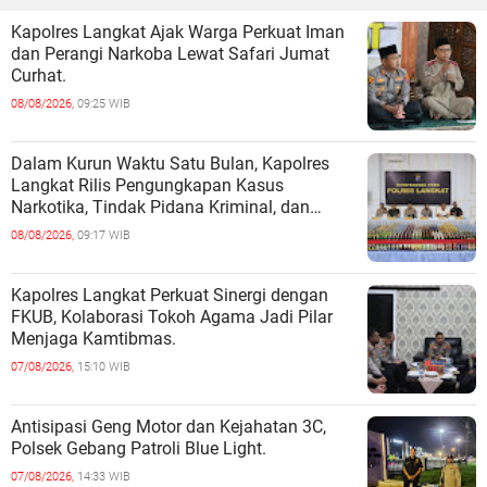
Kapolres Langkat Ajak Warga Perkuat Iman
dan Perangi Narkoba Lewat Safari Jumat
Curhat.
08/08/2026,
09:25 WIB
Dalam Kurun Waktu Satu Bulan, Kapolres
Langkat Rilis Pengungkapan Kasus
Narkotika, Tindak Pidana Kriminal, dan
Kekerasan Seksual terhadap Anak.
08/08/2026,
09:17 WIB
Kapolres Langkat Perkuat Sinergi dengan
FKUB, Kolaborasi Tokoh Agama Jadi Pilar
Menjaga Kamtibmas.
07/08/2026,
15:10 WIB
Antisipasi Geng Motor dan Kejahatan 3C,
Polsek Gebang Patroli Blue Light.
07/08/2026,
14:33 WIB