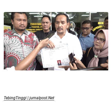
TebingTinggi | jurnalpost.Net