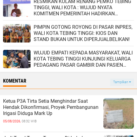
RESMIKAN KOLAM RENANG PEMKO TEBING
TINGGI, WALI KOTA : WUJUD NYATA
KOMITMEN PEMERINTAH HADIRKAN
FASILITAS OLAHRAGA DAN REKREASI YANG
REPRESENTATIF BAGI MASYARAKAT.
PIMPIN GOTONG ROYONG DI PASAR INPRES,
WALI KOTA TEBING TINGGI: KIOS DAN
STAND BUKAN UNTUK DIPERJUALBELIKAN!
WUJUD EMPATI KEPADA MASYARAKAT, WALI
KOTA TEBING TINGGI KUNJUNGI KELUARGA
PEDAGANG PASAR GAMBIR DAN PASIEN
RSUD.
KOMENTAR
Tampilkan
Ketua P3A Tirta Setia Menghindar Saat
Hendak Dikonfirmasi, Proyek Pembangunan
Irigasi Diduga Mark Up
05/08/2026,
08:32 WIB