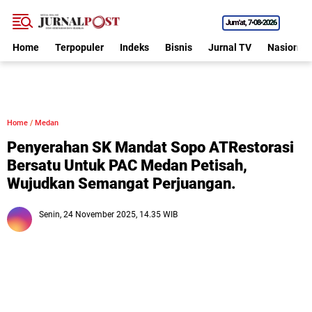
Jum'at
7•08•2026
Home
Terpopuler
Indeks
Bisnis
Jurnal TV
Nasional
Home
/
Medan
Penyerahan SK Mandat Sopo ATRestorasi
Bersatu Untuk PAC Medan Petisah,
Wujudkan Semangat Perjuangan.
Senin, 24 November 2025, 14.35 WIB