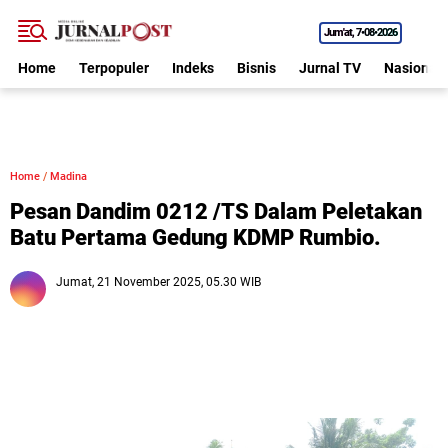
Jum'at
7•08•2026
Home
Terpopuler
Indeks
Bisnis
Jurnal TV
Nasional
Home
/
Madina
Pesan Dandim 0212 /TS Dalam Peletakan
Batu Pertama Gedung KDMP Rumbio.
Jumat, 21 November 2025, 05.30 WIB