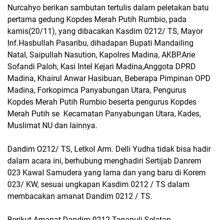
Nurcahyo berikan sambutan tertulis dalam peletakan batu
pertama gedung Kopdes Merah Putih Rumbio, pada
kamis(20/11), yang dibacakan Kasdim 0212/ TS, Mayor
Inf.Hasbullah Pasaribu, dihadapan Bupati Mandailing
Natal, Saipullah Nasution, Kapolres Madina, AKBP.Arie
Sofandi Paloh, Kasi Intel Kejari Madina,Anggota DPRD
Madina, Khairul Anwar Hasibuan, Beberapa Pimpinan OPD
Madina, Forkopimca Panyabungan Utara, Pengurus
Kopdes Merah Putih Rumbio beserta pengurus Kopdes
Merah Putih se Kecamatan Panyabungan Utara, Kades,
Muslimat NU dan lainnya.
Dandim O212/ TS, Letkol Arm. Delli Yudha tidak bisa hadir
dalam acara ini, berhubung menghadiri Sertijab Danrem
023 Kawal Samudera yang lama dan yang baru di Korem
023/ KW, sesuai ungkapan Kasdim 0212 / TS dalam
membacakan amanat Dandim 0212 / TS.
Berikut Amanat Dandim 0212 Tapanuli Selatan.