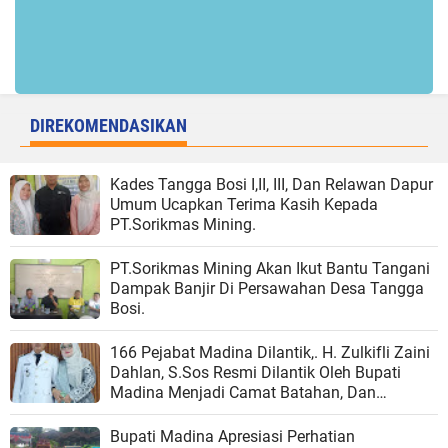
DIREKOMENDASIKAN
Kades Tangga Bosi I,II, III, Dan Relawan Dapur
Umum Ucapkan Terima Kasih Kepada
PT.Sorikmas Mining.
PT.Sorikmas Mining Akan Ikut Bantu Tangani
Dampak Banjir Di Persawahan Desa Tangga
Bosi.
166 Pejabat Madina Dilantik,. H. Zulkifli Zaini
Dahlan, S.Sos Resmi Dilantik Oleh Bupati
Madina Menjadi Camat Batahan, Dan
Harapan Baru Bagi Kemajuan Kecamatan
Batahan.
Bupati Madina Apresiasi Perhatian