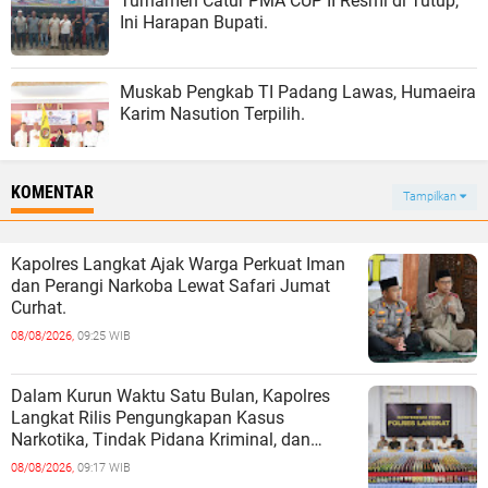
Turnamen Catur PMA CUP II Resmi di Tutup,
Ini Harapan Bupati.
Muskab Pengkab TI Padang Lawas, Humaeira
Karim Nasution Terpilih.
KOMENTAR
Tampilkan
Kapolres Langkat Ajak Warga Perkuat Iman
dan Perangi Narkoba Lewat Safari Jumat
Curhat.
08/08/2026,
09:25 WIB
Dalam Kurun Waktu Satu Bulan, Kapolres
Langkat Rilis Pengungkapan Kasus
Narkotika, Tindak Pidana Kriminal, dan
Kekerasan Seksual terhadap Anak.
08/08/2026,
09:17 WIB