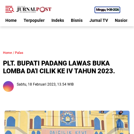
Minggu
9•08•2026
Home
Terpopuler
Indeks
Bisnis
Jurnal TV
Nasional
Home
/
Palas
PLT. BUPATI PADANG LAWAS BUKA
LOMBA DA'I CILIK KE IV TAHUN 2023.
Sabtu, 18 Februari 2023, 13.54 WIB