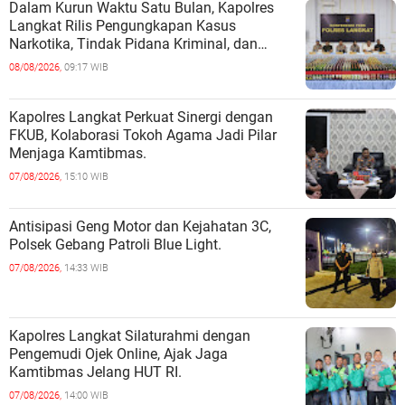
Dalam Kurun Waktu Satu Bulan, Kapolres
Langkat Rilis Pengungkapan Kasus
Narkotika, Tindak Pidana Kriminal, dan
Kekerasan Seksual terhadap Anak.
08/08/2026,
09:17 WIB
Kapolres Langkat Perkuat Sinergi dengan
FKUB, Kolaborasi Tokoh Agama Jadi Pilar
Menjaga Kamtibmas.
07/08/2026,
15:10 WIB
Antisipasi Geng Motor dan Kejahatan 3C,
Polsek Gebang Patroli Blue Light.
07/08/2026,
14:33 WIB
Kapolres Langkat Silaturahmi dengan
Pengemudi Ojek Online, Ajak Jaga
Kamtibmas Jelang HUT RI.
07/08/2026,
14:00 WIB