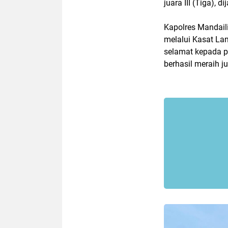
juara III (Tiga), 
Kapolres Mandaili
melalui Kasat La
selamat kepada pa
berhasil meraih 