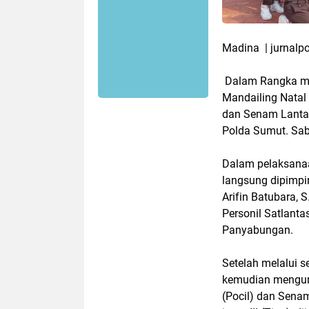
Madina | jurnalpo
Dalam Rangka me
Mandailing Natal 
dan Senam Lantas
Polda Sumut. Sabt
Dalam pelaksanaan
langsung dipimpi
Arifin Batubara, 
Personil Satlanta
Panyabungan.
Setelah melalui s
kemudian mengumu
(Pocil) dan Senam