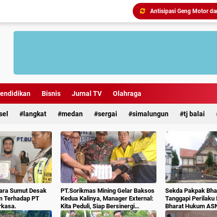
endidikan
Bisnis
Jurnal TV
Olahraga
sel
langkat
medan
sergai
simalungun
tj balai
Antisipasi Geng Motor dan
ara Sumut Desak
PT.Sorikmas Mining Gelar Baksos
Sekda Pakpak Bhar
m Terhadap PT
Kedua Kalinya, Manager External:
Tanggapi Perilaku
rkasa.
Kita Peduli, Siap Bersinergi
Bharat Hukum AS
Dengan Pemda & Masyarakat.