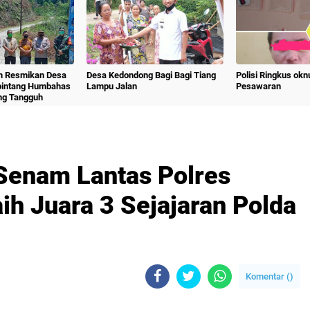
m Resmikan Desa
Desa Kedondong Bagi Bagi Tiang
Polisi Ringkus ok
bintang Humbahas
Lampu Jalan
Pesawaran
ng Tangguh
 Senam Lantas Polres
ih Juara 3 Sejajaran Polda
Komentar (
)