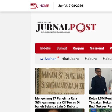
HOME
Jum'at
7•08•2026
Indeks
Sumut
Ragam
Nasional
P
Asahan
batubara
labura
labu
Mengenang 37 Panglima Raja
Ketua LSM Penj
SiSingamangaraja XII Tewas Di
Tindakan Huku
bunuh Belanda Lalu Di Kubur
Budi Sukses Pe
Massal Oleh Masyarakat