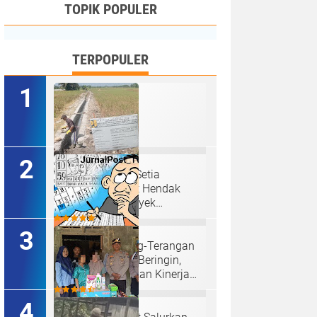
TOPIK POPULER
TERPOPULER
Ketua P3A Tirta Setia
Menghindar Saat Hendak
Dikonfirmasi, Proyek
Pembangunan Irigasi Diduga
Mark Up
Judi Togel Terang-Terangan
Di Lubuk Pakam Beringin,
Warga Pertanyakan Kinerja
Polresta Deli Serdang