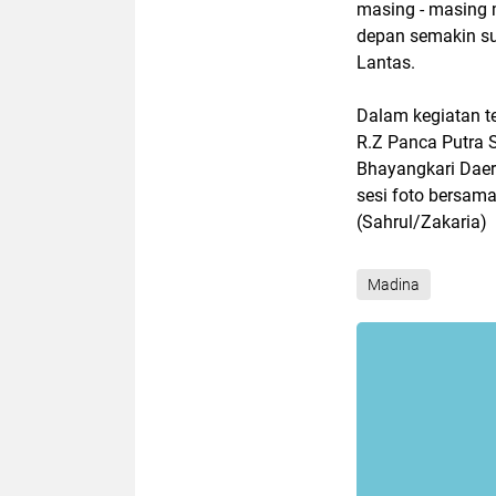
masing - masing m
depan semakin su
Lantas.
Dalam kegiatan te
R.Z Panca Putra 
Bhayangkari Daer
sesi foto bersam
(Sahrul/Zakaria)
Madina