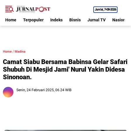
Jum'at
7•08•2026
Home
Terpopuler
Indeks
Bisnis
Jurnal TV
Nasional
Home
/
Madina
Camat Siabu Bersama Babinsa Gelar Safari
Shubuh Di Mesjid Jami' Nurul Yakin Didesa
Sinonoan.
Senin, 24 Februari 2025, 06.24 WIB