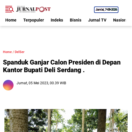
Jum'at
7•08•2026
Home
Terpopuler
Indeks
Bisnis
Jurnal TV
Nasional
Home
/
DelSer
Spanduk Ganjar Calon Presiden di Depan
Kantor Bupati Deli Serdang .
Jumat, 05 Mei 2023, 00.39 WIB